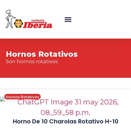
Maquinaria Para Panadería
Hornos Rotativos
Son hornos rotativos
Hornos Rotativos
Horno De 10 Charolas Rotativo H-10