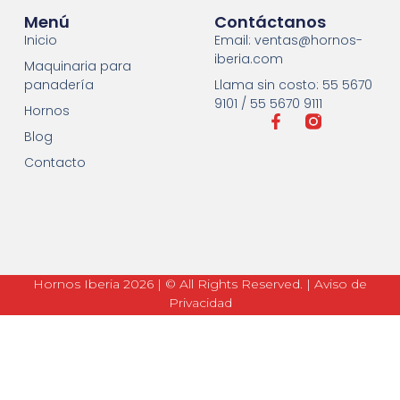
Menú
Contáctanos
Inicio
Email: ventas@hornos-
iberia.com
Maquinaria para
panadería
Llama sin costo: 55 5670
9101 / 55 5670 9111
Hornos
Blog
Contacto
Hornos Iberia 2026 | © All Rights Reserved. | Aviso de
Privacidad